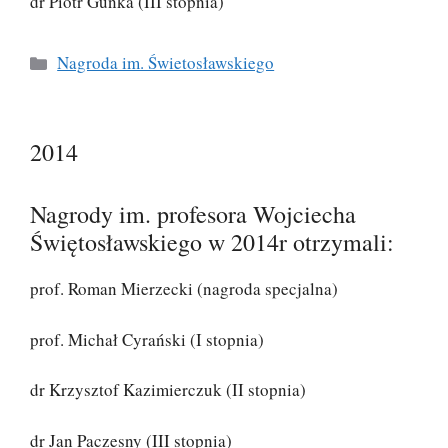
dr Piotr Guńka (III stopnia)
Kategorie
Nagroda im. Świetosławskiego
2014
Nagrody im. profesora Wojciecha
Świętosławskiego w 2014r otrzymali:
prof. Roman Mierzecki (nagroda specjalna)
prof. Michał Cyrański (I stopnia)
dr Krzysztof Kazimierczuk (II stopnia)
dr Jan Paczesny (III stopnia)