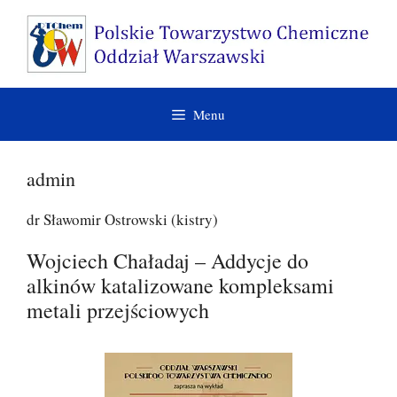
Przejdź
do
treści
Menu
admin
dr Sławomir Ostrowski (kistry)
Wojciech Chaładaj – Addycje do
alkinów katalizowane kompleksami
metali przejściowych