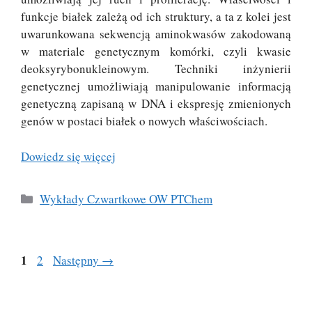
funkcje białek zależą od ich struktury, a ta z kolei jest
uwarunkowana sekwencją aminokwasów zakodowaną
w materiale genetycznym komórki, czyli kwasie
deoksyrybonukleinowym. Techniki inżynierii
genetycznej umożliwiają manipulowanie informacją
genetyczną zapisaną w DNA i ekspresję zmienionych
genów w postaci białek o nowych właściwościach.
Dowiedz się więcej
Kategorie
Wykłady Czwartkowe OW PTChem
Strona
1
Strona
2
Następny
→