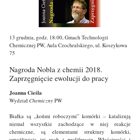
13 grudnia, godz. 18:00, Gmach Technologii
Chemicznej PW, Aula Czochralskiego, ul. Koszykowa
75
Nagroda Nobla z chemii 2018.
Zaprzęgnięcie ewolucji do pracy
Joanna Cieśla
Wydział
Chemiczny
PW
Białka są „końmi roboczymi” komórki – katalizują
niemal wszystkie zachodzące w niej reakcje
chemiczne, są elementami struktury komórki,
umożliwiają jej ruch i proliferację. Właściwości i