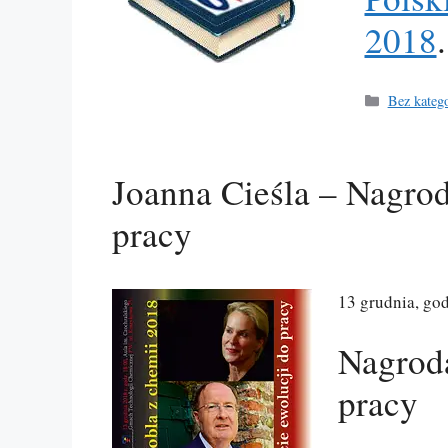
2018
.
Kategorie
Bez katego
Joanna Cieśla – Nagrod
pracy
13 grudnia, go
Nagrod
pracy