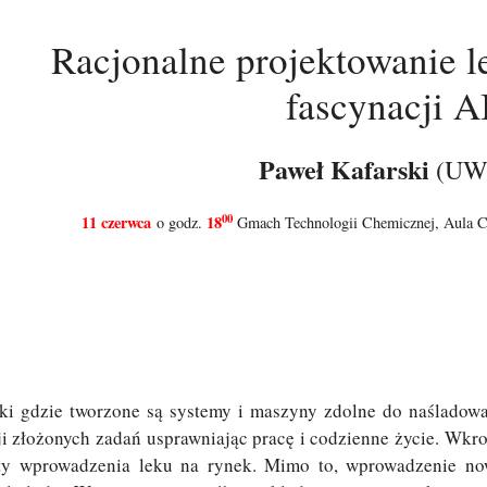
Racjonalne projektowanie 
fascynacji A
Paweł Kafarski
(UW
00
11 czerwca
18
o godz.
Gmach Technologii Chemicznej, Aula Cz
tyki gdzie tworzone są systemy i maszyny zdolne do naśladow
ji złożonych zadań usprawniając pracę i codzienne życie. Wkr
ty wprowadzenia leku na rynek. Mimo to, wprowadzenie now