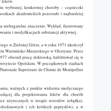
y leków.
iu wybranej, konkretnej choroby – cząsteczki
nostkach akademickich pozostałe i najbardziej
 ma niebagatelne znaczenie. Wykład, ilustrowany
owaniu i modyfikacjach substancji aktywnej.
ego w Zielonej Górze, a w roku 1971 ukończył
tetu Warmińsko-Mazurskiego w Olsztynie. Przez
977 obronił pracę doktorską, habilitował się w
wersytecie Opolskim. W początkowych stadiach
Nationale Superieure de Chimie de Montpellier
adania, ważnych z punktu widzenia medycznego
odącej dla projektowania leków dla chorób
 też użytecznych w terapii wrzodów żołądka).
fosfonowych i ich krótkich peptydów), a w