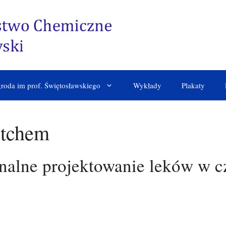
roda im prof. Świętosławskiego
Wykłady
Plakaty
ptchem
nalne projektowanie leków w c