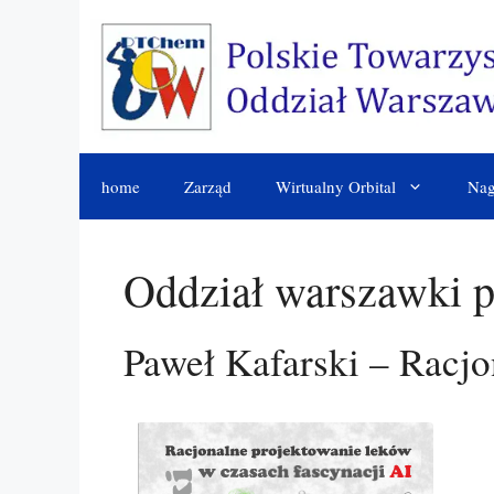
Przejdź
do
treści
home
Zarząd
Wirtualny Orbital
Nag
Oddział warszawki 
Paweł Kafarski – Racjo