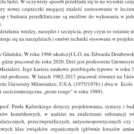
lu ludzi. W oczywisty sposób przekłada się to na wysokie cen
ury nowej cząsteczki mogącej znaleźć zastosowanie w leczen
etap i badania przedkliniczne są możliwe do wykonania w jed
.
działania wiedzy, narzędzi i szczęścia, przy czym to ostatnie
ruje się na narzędziach i omówi techniki stosowane w projekt
 w Gdańsku. W roku 1966 ukończył L.O. im. Edwarda Dembowski
 gdzie pracował do roku 2020. Dziś jest profesorem Uniwersy
Mastalerz. Jego kariera naukowa przebiegała typowo: w roku 1
ytuł profesora. W latach 1982-2017 pracował również na Uni
tte University Milawaukee, U.S.A. (1975/1976) i dwa w Ecole 
 i sześciomiesięczna „poste rouge” w roku 1989).
prof. Pawła Kafarskiego dotyczy projektowania, syntezy i b
rów komórkowych, w nadziei na znalezienie substancji wi
larycznych, przeciwgruźliczych, antyosteoporetycznych czy
wych klas związków organicznych (głównie kwasów amino