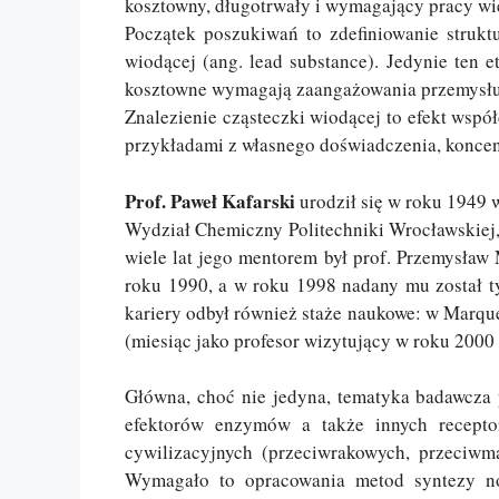
kosztowny, długotrwały i wymagający pracy wie
Początek poszukiwań to zdefiniowanie strukt
wiodącej (ang. lead substance). Jedynie ten 
kosztowne wymagają zaangażowania przemysłu
Znalezienie cząsteczki wiodącej to efekt współ
przykładami z własnego doświadczenia, koncent
Prof. Paweł Kafarski
urodził się w roku 1949
Wydział Chemiczny Politechniki Wrocławskiej,
wiele lat jego mentorem był prof. Przemysław 
roku 1990, a w roku 1998 nadany mu został t
kariery odbył również staże naukowe: w Marque
(miesiąc jako profesor wizytujący w roku 2000
Główna, choć nie jedyna, tematyka badawcza 
efektorów enzymów a także innych recepto
cywilizacyjnych (przeciwrakowych, przeciwma
Wymagało to opracowania metod syntezy no